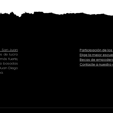
to San Juan
Participación de lo
es de lucro
Elige la mejor escue
ás fuerte,
Becas de empoder
cro basadas
Contacte a nuestro
 Juan Diego
a.