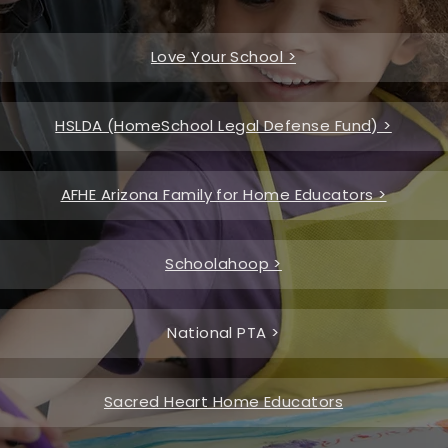
Love Your School >
HSLDA (HomeSchool Legal Defense Fund) >
AFHE Arizona Family for Home Educators >
Schoolahoop >
National PTA >
Sacred Heart Home Educators