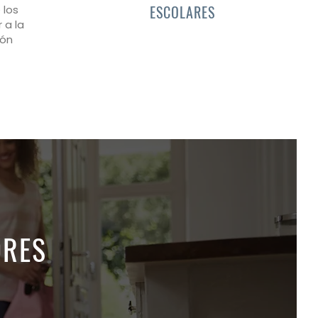
 los
ESCOLARES
 a la
ión
DRES