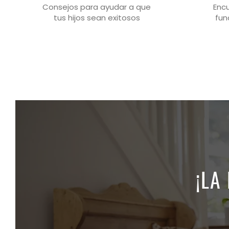
Consejos para ayudar a que
Enc
tus hijos sean exitosos
fun
¡LA