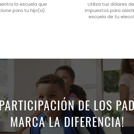
uentra la escuela que
Utiliza tus dólares de
cione para tu hijo(a).
impuestos para asistir
escuela de tu elecc
 PARTICIPACIÓN DE LOS PA
MARCA LA DIFERENCIA!